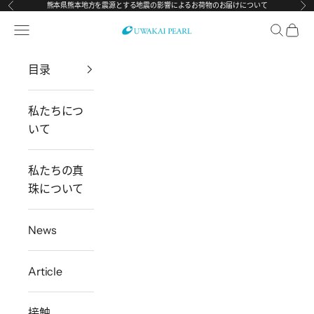
熊本県熊本地方を震源とする地震の影響によるお荷物のお届けについて
上一个
下
跳转到内容
打开导航菜单
打开搜索
打开
宇和海真珠
目录
私たちにつ
いて
私たちの真
珠について
News
Article
接触