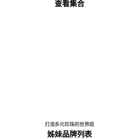
查看集合
畅销书
耳环/穿孔
项链
戒指
手镯
胸针
打造多元珍珠的世界观
姊妹品牌列表