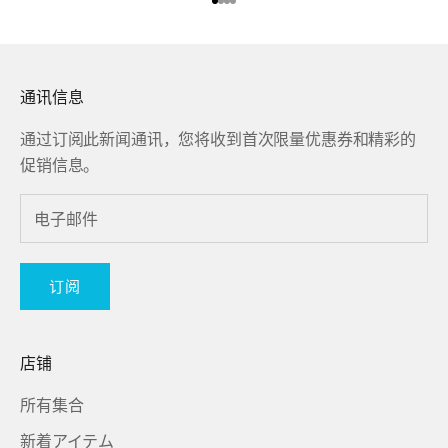
前往第 1 项
前往第 2 项
前往第 3 项
前往第 4 项
通讯信息
通过订阅此新闻通讯，您将收到首次限量优惠券和精彩的
促销信息。
订阅
店铺
所有集合
新着アイテム