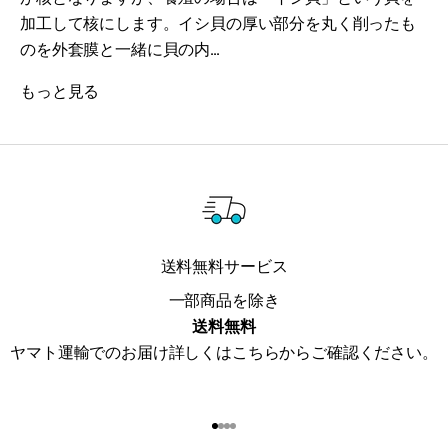
加工して核にします。イシ貝の厚い部分を丸く削ったも
のを外套膜と一緒に貝の内...
もっと見る
送料無料サービス
一部商品を除き
送料無料
ヤマト運輸でのお届け詳しくは
こちら
からご確認ください。
I18n Error: Missing interpolat
I18n Error: Missing interpola
I18n Error: Missing interpol
I18n Error: Missing interpol