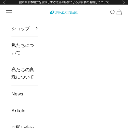
熊本県熊本地方を震源とする地震の影響によるお荷物のお届けについて
前へ
次
コンテンツへスキップ
メニューを開く
検索を開
カー
宇和海真珠
ショップ
私たちにつ
いて
私たちの真
珠について
News
Article
お問い合わ