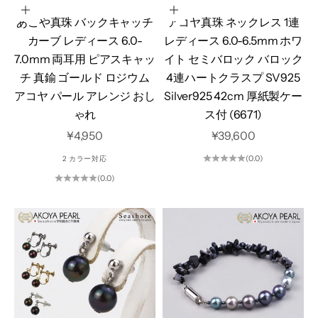
オプションを選択
カートに追加
あこや真珠 バックキャッチ
アコヤ真珠 ネックレス 1連
カーブ レディース 6.0-
レディース 6.0-6.5mm ホワ
7.0mm 両耳用 ピアスキャッ
イト セミバロック バロック
チ 真鍮 ゴールド ロジウム
4連ハートクラスプ SV925
アコヤ パール アレンジ おし
Silver925 42cm 厚紙製ケー
ゃれ
ス付 (6671)
セール価格
セール価格
¥4,950
¥39,600
(0.0)
2 カラー対応
(0.0)