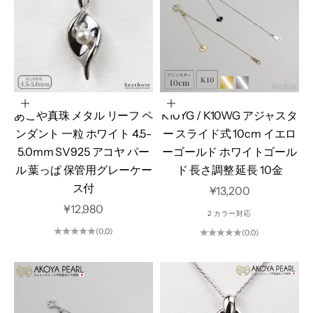
オプションを選択
オプションを選択
あこや真珠 メタル リーフ ペ
K10YG / K10WG アジャスタ
ンダント 一粒 ホワイト 4.5-
ー スライド式 10cm イエロ
5.0mm SV925 アコヤ パー
ーゴールド ホワイトゴール
ル 葉っぱ 保管用グレーケー
ド 長さ調整 延長 10金
ス付
セール価格
¥13,200
セール価格
¥12,980
2 カラー対応
(0.0)
(0.0)