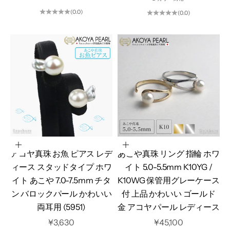
(0.0)
(0.0)
カートに追加
オプションを選択
アコヤ真珠 お魚 ピアス レデ
あこや真珠 リング 指輪 ホワ
ィース スタッドタイプ ホワ
イト 5.0-5.5mm K10YG /
イト あこや 7.0-7.5mm チタ
K10WG 保管用グレーケース
ン バロックパール かわいい
付 上品 かわいい ゴールド
両耳用 (5951)
金 アコヤ パール レディース
セール価格
セール価格
¥3,630
¥45,100