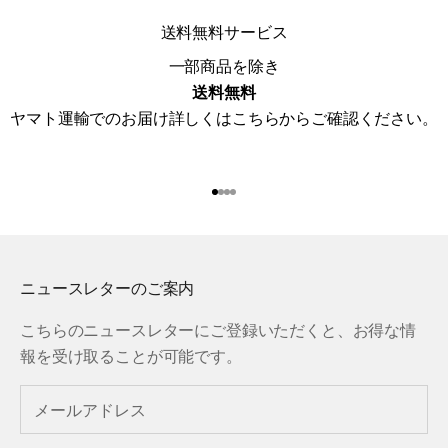
送料無料サービス
一部商品を除き
送料無料
ヤマト運輸でのお届け詳しくは
こちら
からご確認ください。
I18n Error: Missing interpolat
I18n Error: Missing interpola
I18n Error: Missing interpol
I18n Error: Missing interpol
ニュースレターのご案内
こちらのニュースレターにご登録いただくと、お得な情
報を受け取ることが可能です。