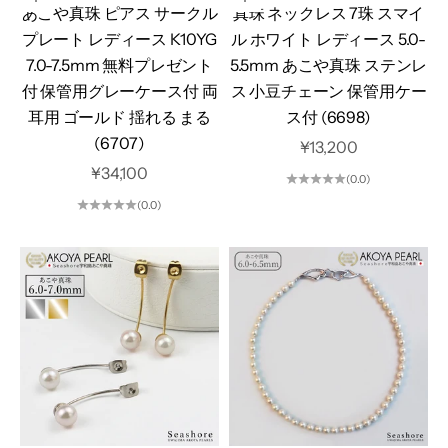
カートに追加
オプションを選択
あこや真珠 ピアス サークル
真珠 ネックレス 7珠 スマイ
プレート レディース K10YG
ル ホワイト レディース 5.0-
7.0-7.5mm 無料プレゼント
5.5mm あこや真珠 ステンレ
付 保管用グレーケース付 両
ス 小豆チェーン 保管用ケー
耳用 ゴールド 揺れる まる
ス付 (6698)
(6707)
セール価格
¥13,200
セール価格
¥34,100
(0.0)
(0.0)