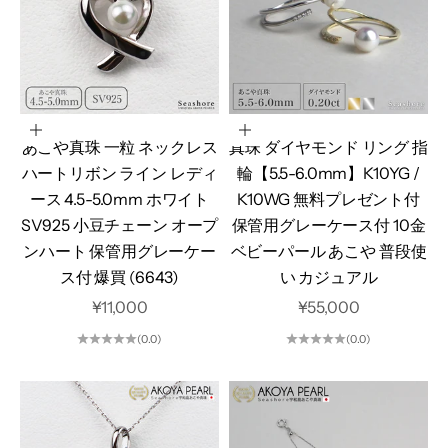
カートに追加
オプションを選択
あこや真珠 一粒 ネックレス
真珠 ダイヤモンド リング 指
ハートリボン ライン レディ
輪【5.5-6.0mm】K10YG /
ース 4.5-5.0mm ホワイト
K10WG 無料プレゼント付
SV925 小豆チェーン オープ
保管用グレーケース付 10金
ンハート 保管用グレーケー
ベビーパール あこや 普段使
ス付 爆買 (6643)
い カジュアル
セール価格
セール価格
¥11,000
¥55,000
(0.0)
(0.0)