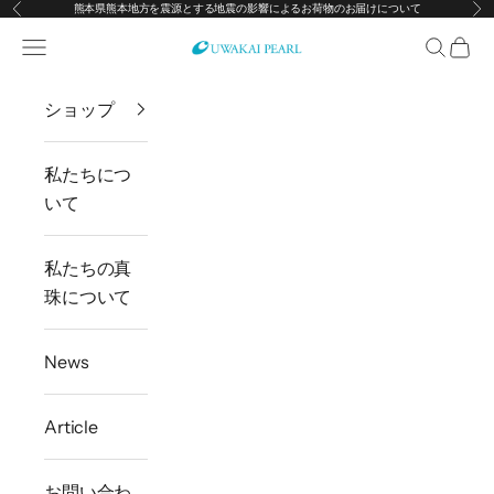
熊本県熊本地方を震源とする地震の影響によるお荷物のお届けについて
前へ
次
コンテンツへスキップ
メニューを開く
検索を開
カー
宇和海真珠
ショップ
私たちにつ
いて
私たちの真
珠について
News
Article
お問い合わ