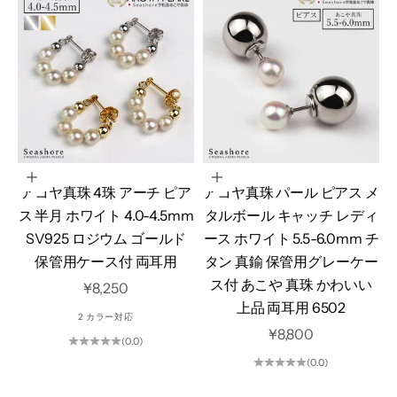
オプションを選択
カートに追加
アコヤ真珠 4珠 アーチ ピア
アコヤ真珠 パール ピアス メ
ス 半月 ホワイト 4.0-4.5mm
タルボール キャッチ レディ
SV925 ロジウム ゴールド
ース ホワイト 5.5-6.0mm チ
保管用ケース付 両耳用
タン 真鍮 保管用グレーケー
ス付 あこや 真珠 かわいい
セール価格
¥8,250
上品 両耳用 6502
2 カラー対応
セール価格
¥8,800
(0.0)
(0.0)