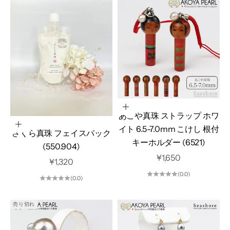
オプションを選択
あこや真珠 ストラップ ホワ
カートに追加
イト 6.5-7.0mm こけし 根付
さくら真珠 フェイスパック
キーホルダー (6521)
(550.904)
セール価格
¥1,650
セール価格
¥1,320
(0.0)
(0.0)
売り切れ