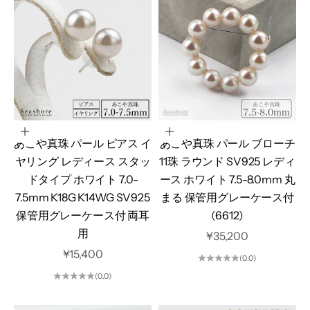
オプションを選択
カートに追加
あこや真珠 パール ピアス イ
あこや真珠 パール ブローチ
ヤリング レディース スタッ
11珠 ラウンド SV925 レディ
ドタイプ ホワイト 7.0-
ース ホワイト 7.5-8.0mm 丸
7.5mm K18G K14WG SV925
まる 保管用グレーケース付
保管用グレーケース付 両耳
(6612)
用
セール価格
¥35,200
セール価格
¥15,400
(0.0)
(0.0)