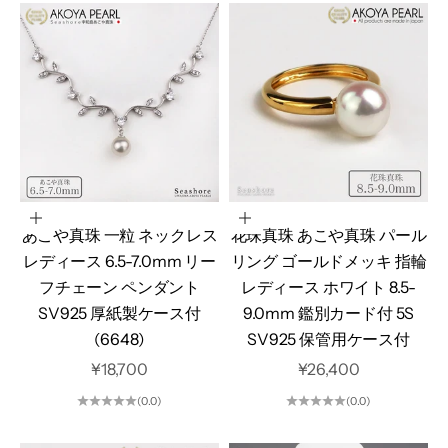
カートに追加
オプションを選択
あこや真珠 一粒 ネックレス
花珠真珠 あこや真珠 パール
レディース 6.5-7.0mm リー
リング ゴールドメッキ 指輪
フチェーン ペンダント
レディース ホワイト 8.5-
SV925 厚紙製ケース付
9.0mm 鑑別カード付 5S
(6648)
SV925 保管用ケース付
セール価格
セール価格
¥18,700
¥26,400
(0.0)
(0.0)