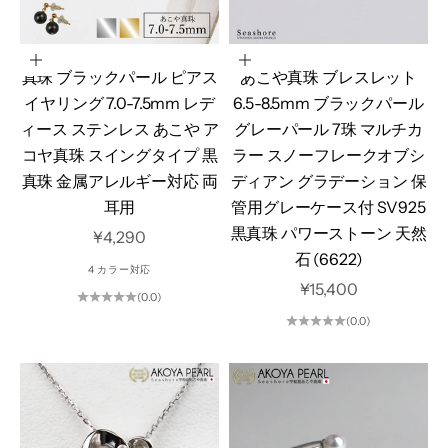
オプションを選択
カートに追加
真珠 ブラックパール ピアス
あこや真珠 ブレスレット
イヤリング 7.0-7.5mm レデ
6.5-8.5mm ブラックパール
ィース ステンレス あこや ア
グレーパール 7珠 マルチカ
コヤ真珠 スイングタイプ 黒
ラー スノーフレークオブシ
真珠 金属アレルギー対応 両
ディアン グラデーション 保
耳用
管用グレーケース付 SV925
黒真珠 パワーストーン 天然
セール価格
¥4,290
石 (6622)
4 カラー対応
セール価格
¥15,400
(0.0)
(0.0)