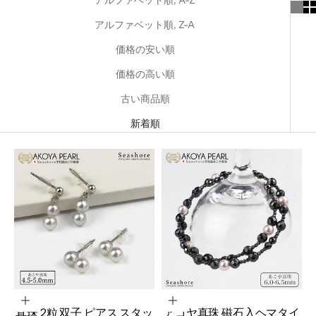
アルファベット順, A-Z
アルファベット順, Z-A
価格の安い順
価格の高い順
古い商品順
新着順
オプションを選択
カートに追加
真珠 2粒 双子 ピアス スタッ
アコヤ真珠 磁石入ヘマタイ