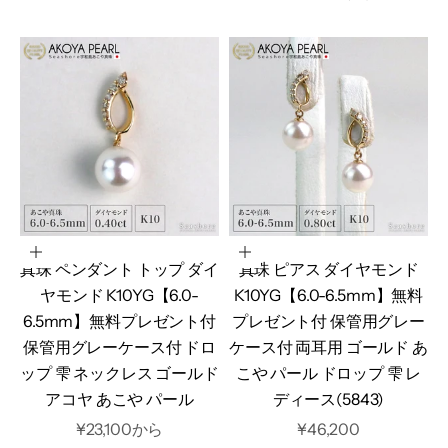
オプションを選択
カートに追加
真珠 ペンダント トップ ダイ
真珠 ピアス ダイヤモンド
ヤモンド K10YG【6.0-
K10YG【6.0-6.5mm】無料
6.5mm】無料プレゼント付
プレゼント付 保管用グレー
保管用グレーケース付 ドロ
ケース付 両耳用 ゴールド あ
ップ 雫 ネックレス ゴールド
こや パール ドロップ 雫 レ
アコヤ あこや パール
ディース(5843)
セール価格
セール価格
¥23,100から
¥46,200