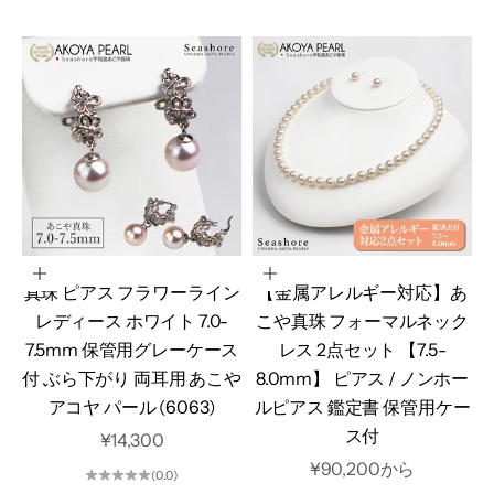
カートに追加
オプションを選択
真珠 ピアス フラワーライン
【金属アレルギー対応】あ
レディース ホワイト 7.0-
こや真珠 フォーマルネック
7.5mm 保管用グレーケース
レス 2点セット 【7.5-
付 ぶら下がり 両耳用 あこや
8.0mm】 ピアス / ノンホー
アコヤ パール (6063)
ルピアス 鑑定書 保管用ケー
ス付
セール価格
¥14,300
セール価格
¥90,200から
(0.0)