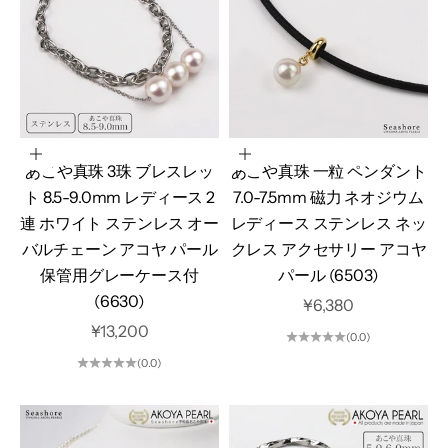
カートに追加
カートに追加
あこや真珠 3珠 ブレスレッ
あこや真珠 一粒 ペンダント
ト 8.5-9.0mm レディース 2
7.0-7.5mm 磁力 ネオジウム
連 ホワイト ステンレス オー
レディース ステンレス ネッ
バルチェーン アコヤ パール
クレス アクセサリー アコヤ
保管用グレーケース付
パール (6503)
(6630)
セール価格
¥6,380
セール価格
¥13,200
(0.0)
(0.0)