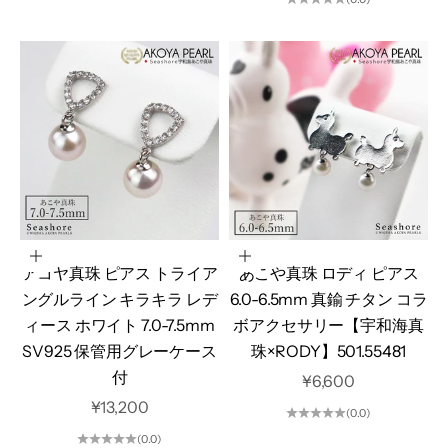
カートに追加
カートに追加
アコヤ真珠 ピアス トライア
あこや真珠 ロディ ピアス
ングルライン キラキラ レデ
6.0-6.5mm 真鍮 チタン コラ
ィース ホワイト 7.0-7.5mm
ボアクセサリー【宇和海真
SV925 保管用グレーケース
珠×RODY】501.55481
付
セール価格
¥6,600
セール価格
¥13,200
(0.0)
(0.0)