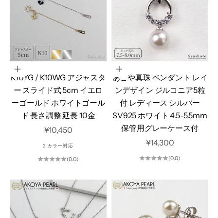
オプションを選択
オプションを選択
K10YG / K10WG アジャスタ
あこや真珠 ペンダント レイ
ー スライド式 5cm イエロ
ンデザイン ジルコニア5粒
ーゴールド ホワイトゴール
付 レディース シルバー
ド 長さ調整 延長 10金
SV925 ホワイト 4.5-5.5mm
保管用グレーケース付
セール価格
¥10,450
セール価格
¥14,300
2 カラー対応
(0.0)
(0.0)