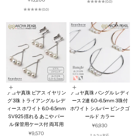
(0.0)
(0.0)
オプションを選択
オプションを選択
アコヤ真珠 ピアス イヤリン
アコヤ真珠 バングル レディ
グ 3珠 トライアングル レデ
ース 2連 6.0-6.5mm 3珠付
ィース ホワイト 6.0-6.5mm
ホワイト シルバー ピンクゴ
SV925 揺れる あこや パー
ールド カラー
ル 保管用ケース付 両耳用
セール価格
¥6,930
セール価格
¥9,570
2 カラー対応