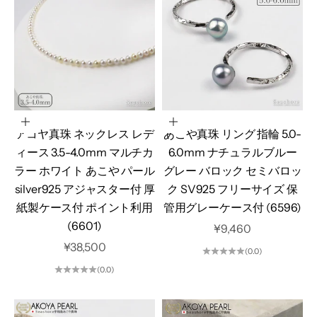
カートに追加
カートに追加
アコヤ真珠 ネックレス レデ
あこや真珠 リング 指輪 5.0-
ィース 3.5-4.0mm マルチカ
6.0mm ナチュラルブルー
ラー ホワイト あこや パール
グレー バロック セミバロッ
silver925 アジャスター付 厚
ク SV925 フリーサイズ 保
紙製ケース付 ポイント利用
管用グレーケース付 (6596)
(6601)
セール価格
¥9,460
セール価格
¥38,500
(0.0)
(0.0)