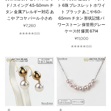
ド / スイング 4.5-5.0mm チ
ト 6珠 ブレスレット ホワイ
タン 金属アレルギー対応 あ
ト ブラック あこや 6.0-
こや アコヤ パール 小さめ
6.5mm チタン 形状記憶 パ
ワーストーン 保管用グレー
セール価格
¥7,260
ケース付 爆買 6714
(0.0)
セール価格
¥11,000
(0.0)