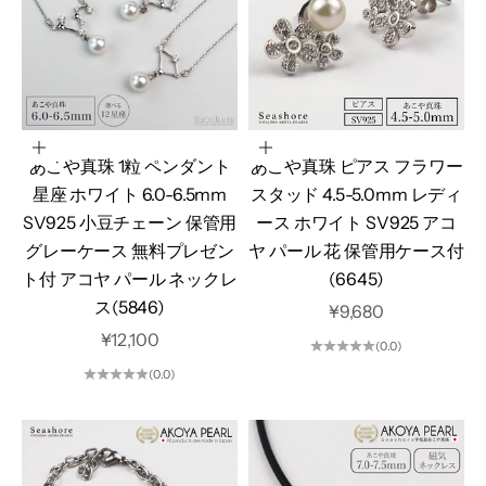
オプションを選択
カートに追加
あこや真珠 1粒 ペンダント
あこや真珠 ピアス フラワー
星座 ホワイト 6.0-6.5mm
スタッド 4.5-5.0mm レディ
SV925 小豆チェーン 保管用
ース ホワイト SV925 アコ
グレーケース 無料プレゼン
ヤ パール 花 保管用ケース付
ト付 アコヤ パール ネックレ
(6645)
ス(5846)
セール価格
¥9,680
セール価格
¥12,100
(0.0)
(0.0)