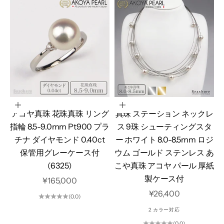
カートに追加
オプションを選択
アコヤ真珠 花珠真珠 リング
真珠 ステーション ネックレ
指輪 8.5-9.0mm Pt900 プラ
ス 9珠 シューティングスタ
チナ ダイヤモンド 0.40ct
ー ホワイト 8.0-8.5mm ロジ
保管用グレーケース付
ウム ゴールド ステンレス あ
(6325)
こや真珠 アコヤ パール 厚紙
製ケース付
セール価格
¥165,000
セール価格
¥26,400
(0.0)
2 カラー対応
(0.0)