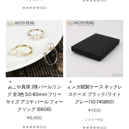
(0.0)
(0.0)
オプションを選択
オプションを選択
あこや真珠 2珠パールリン
オメガ紙製ケース ネックレ
グ 全3色 5.0-8.5mm フリー
スケース ブラック/ライト
サイズ アコヤ パール フォー
グレー(1.0.745.850)
クリング (6606)
セール価格
¥1,100
セール価格
¥6,490
2 カラー対応
(0.0)
(0.0)