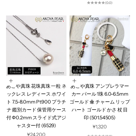
(0.0)
カートに追加
カートに追加
あこや真珠 花珠真珠 一粒 ネ
あこや真珠 アンブレラマー
ックレス レディース ホワイ
カー パール 1珠 6.0-6.5mm
ト 7.5-8.0mm Pt900 プラチ
ゴールド 傘 チャーム リップ
ナ 鑑別カード 保管用ケース
ハート ゴールド かさ 杖 目
付 Φ0.2mm スライド式アジ
印 (501.54505)
ャスター付 (6529)
セール価格
¥1,320
セール価格
¥24,200