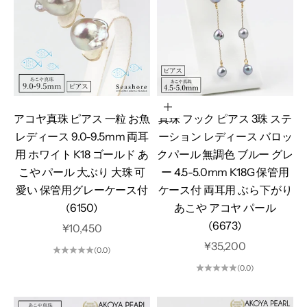
カートに追加
アコヤ真珠 ピアス 一粒 お魚
真珠 フック ピアス 3珠 ステ
レディース 9.0-9.5mm 両耳
ーション レディース バロッ
用 ホワイト K18 ゴールド あ
クパール 無調色 ブルー グレ
こや パール 大ぶり 大珠 可
ー 4.5-5.0mm K18G 保管用
愛い 保管用グレーケース付
ケース付 両耳用 ぶら下がり
(6150)
あこや アコヤ パール
(6673)
セール価格
¥10,450
セール価格
¥35,200
(0.0)
(0.0)