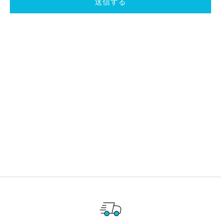
送信する
Made with love in Ehime
宇和海から、愛と輝を込めて