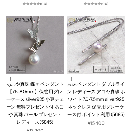
(0.0)
(0.0)
カートに追加
オプションを選択
あこや真珠 蝶々 ペンダント
真珠 ペンダント ダブルライ
【7.5-8.0mm】保管用グレ
ン レディース アコヤ真珠 ホ
ーケース silver925 小豆チェ
ワイト 7.0-7.5mm silver925
ーン 無料プレゼント付 あこ
ネックレス 保管用グレーケ
や 真珠 パール プレゼント
ース付 ポイント利用 (5685)
レディース(5845)
セール価格
¥15,400
セール価格
¥13,200