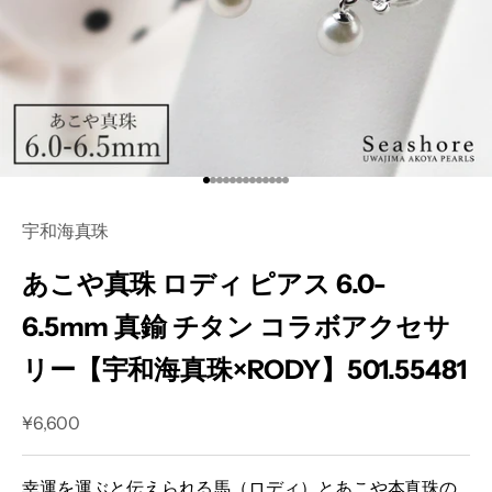
I18n Error: Missing interpolation
I18n Error: Missing interpolation
I18n Error: Missing interpolatio
I18n Error: Missing interpolati
I18n Error: Missing interpolat
I18n Error: Missing interpolat
I18n Error: Missing interpola
I18n Error: Missing interpol
I18n Error: Missing interpo
I18n Error: Missing interp
I18n Error: Missing interp
I18n Error: Missing inter
I18n Error: Missing inte
宇和海真珠
あこや真珠 ロディ ピアス 6.0-
6.5mm 真鍮 チタン コラボアクセサ
リー【宇和海真珠×RODY】501.55481
セール価格
¥6,600
幸運を運ぶと伝えられる馬（ロディ）とあこや本真珠の