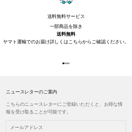
送料無料サービス
一部商品を除き
送料無料
ヤマト運輸でのお届け詳しくは
こちら
からご確認ください。
I18n Error: Missing interpolat
I18n Error: Missing interpola
I18n Error: Missing interpol
I18n Error: Missing interpol
ニュースレターのご案内
こちらのニュースレターにご登録いただくと、お得な情
報を受け取ることが可能です。