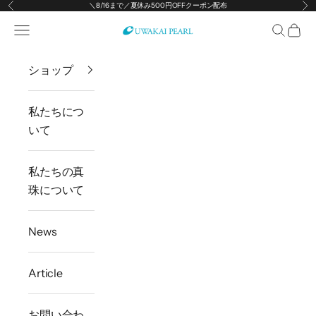
＼8/16まで／夏休み500円OFFクーポン配布
前へ
次
コンテンツへスキップ
メニューを開く
検索を開
カー
宇和海真珠
ショップ
私たちにつ
いて
私たちの真
珠について
News
Article
お問い合わ