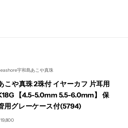
Seashore宇和島あこや真珠
あこや真珠 2珠付 イヤーカフ 片耳用
K18G 【4.5-5.0mm 5.5-6.0mm】 保
管用グレーケース付(5794)
セール価格
19,800