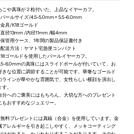
あこや真珠が２粒付いた、上品なイヤーカフ。
●パールサイズ/4.5-5.0mm × 5.5-6.0mm
●金具/K18ゴールド
●直径13mm /内径11mm /幅4mm
●保管用ケース、1年間の製品保証書付き
●配送方法：ヤマト宅急便コンパクト
K18ゴールドを使用したパールイヤーカフ。
5.5-6.0mmの真珠にはスライドボールが付いていて、
お
好きな位置に調節することが可能です。
華奢なゴールド
のラインが華やかな雰囲気で、女性らしい横顔を演出し
ます。
自分へのご褒美にはもちろん、大切な方へのプレゼント
にもおすすめなジュエリー。
■無料プレゼントには真鍮（合金）を使用しています。金
属アレルギーを引き起こしやすく、メッキコーティング
がはがれると、かぶれたりすることがあります。そのた