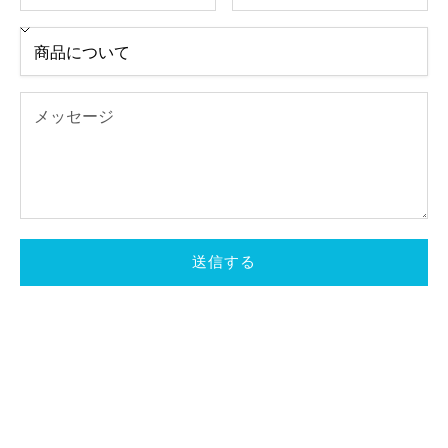
送信する
Made with love in Ehime
宇和海から、愛と輝を込めて