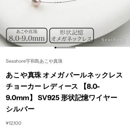
I18n Error: Missing interpolation
I18n Error: Missing interpolatio
I18n Error: Missing interpolati
I18n Error: Missing interpolati
I18n Error: Missing interpolat
I18n Error: Missing interpola
I18n Error: Missing interpol
I18n Error: Missing interpol
I18n Error: Missing interpo
I18n Error: Missing interp
I18n Error: Missing inter
I18n Error: Missing inter
Seashore宇和島あこや真珠
あこや真珠 オメガ パールネックレス
チョーカー レディース 【8.0-
9.0mm】 SV925 形状記憶ワイヤー
シルバー
セール価格
¥12,100