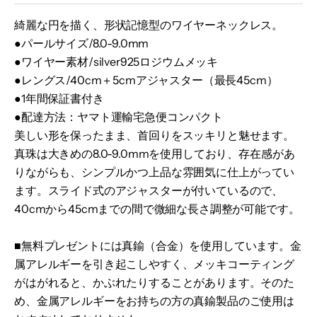
綺麗な円を描く、形状記憶型のワイヤーネックレス。
●パールサイズ/8.0-9.0mm
●ワイヤー素材/silver925ロジウムメッキ
●レングス/40cm＋5cmアジャスター（最長45cm）
●1年間保証書付き
●配達方法：ヤマト運輸宅急便コンパクト
美しい形を保ったまま、首回りをスッキリと魅せます。
真珠は大きめの8.0-9.0mmを使用しており、存在感があ
りながらも、シンプルかつ上品な雰囲気に仕上がってい
ます。
スライド式のアジャスターが付いているので、
40cmから45cmまでの間で微細な長さ調整が可能です。
■無料プレゼントには真鍮（合金）を使用しています。金
属アレルギーを引き起こしやすく、メッキコーティング
がはがれると、かぶれたりすることがあります。そのた
め、金属アレルギーをお持ちの方の真鍮製品のご使用は