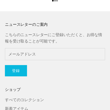
I18n Error: Missing interpolat
I18n Error: Missing interpola
I18n Error: Missing interpol
I18n Error: Missing interpol
ニュースレターのご案内
こちらのニュースレターにご登録いただくと、お得な情
報を受け取ることが可能です。
登録
ショップ
すべてのコレクション
新着アイテム