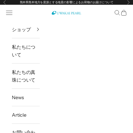
熊本県熊本地方を震源とする地震の影響によるお荷物のお届けについて
前へ
次
コンテンツへスキップ
メニューを開く
検索を開
カー
宇和海真珠
ショップ
私たちにつ
いて
私たちの真
珠について
News
Article
お問い合わ