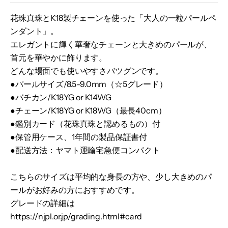
花珠真珠とK18製チェーンを使った「大人の一粒パールペ
ンダント」。
エレガントに輝く華奢なチェーンと大きめのパールが、
首元を華やかに飾ります。
どんな場面でも使いやすさバツグンです。
●パールサイズ/8.5-9.0mm（☆5グレード）
●バチカン/K18YG or K14WG
●チェーン/K18YG or K18WG（最長40cm）
●鑑別カード（花珠真珠と認めるもの）付
●保管用ケース、1年間の製品保証書付
●配送方法：ヤマト運輸宅急便コンパクト
こちらのサイズは平均的な身長の方や、少し大きめのパ
ールがお好みの方におすすめです。
グレードの詳細は
https://njpl.or.jp/grading.html#card