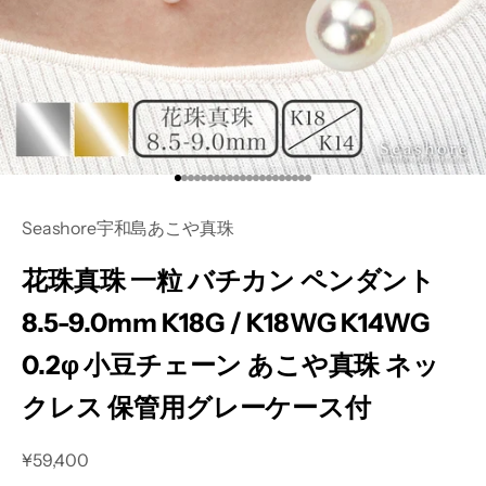
I18n Error: Missing interpolation va
I18n Error: Missing interpolation va
I18n Error: Missing interpolation v
I18n Error: Missing interpolation 
I18n Error: Missing interpolation
I18n Error: Missing interpolation
I18n Error: Missing interpolatio
I18n Error: Missing interpolati
I18n Error: Missing interpolat
I18n Error: Missing interpolat
I18n Error: Missing interpola
I18n Error: Missing interpol
I18n Error: Missing interpo
I18n Error: Missing interp
I18n Error: Missing interp
I18n Error: Missing inter
I18n Error: Missing inte
I18n Error: Missing int
I18n Error: Missing int
I18n Error: Missing in
I18n Error: Missing i
Seashore宇和島あこや真珠
花珠真珠 一粒 バチカン ペンダント
8.5-9.0mm K18G / K18WG K14WG
0.2φ 小豆チェーン あこや真珠 ネッ
クレス 保管用グレーケース付
セール価格
¥59,400