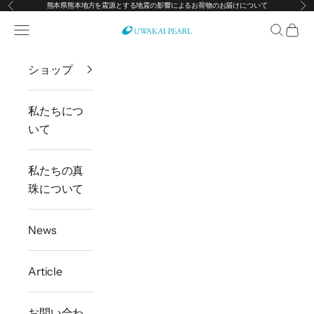
熊本県熊本地方を震源とする地震の影響によるお荷物のお届けについて
前へ
次
コンテンツへスキップ
メニューを開く
検索を開
カー
宇和海真珠
ショップ
私たちにつ
いて
私たちの真
珠について
News
Article
お問い合わ