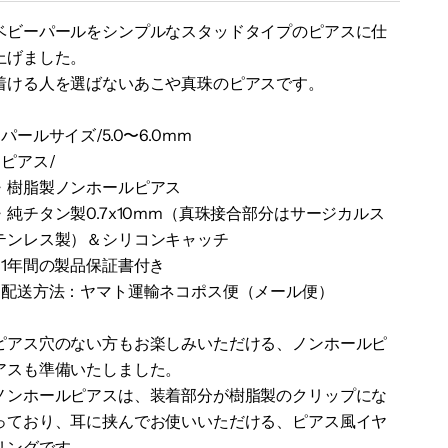
ベビーパールをシンプルなスタッドタイプのピアスに仕
上げました。
着ける人を選ばないあこや真珠のピアスです。
●パールサイズ/5.0〜6.0mm
●ピアス/
・樹脂製ノンホールピアス
・純チタン製0.7x10mm（真珠接合部分はサージカルス
テンレス製）＆シリコンキャッチ
●1年間の製品保証書付き
●配送方法：ヤマト運輸ネコポス便（メール便）
ピアス穴のない方もお楽しみいただける、ノンホールピ
アスも準備いたしました。
ノンホールピアスは、装着部分が樹脂製のクリップにな
っており、
耳に挟んでお使いいただける、ピアス風イヤ
リングです。