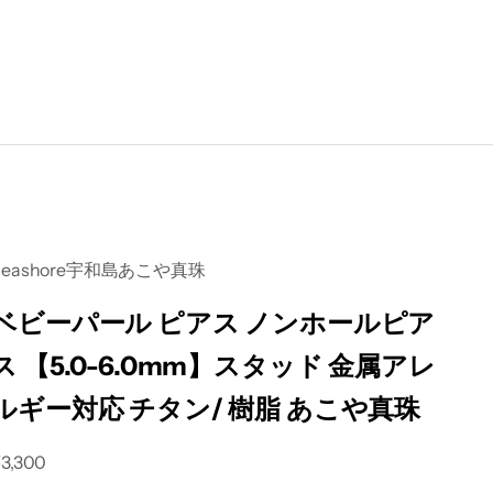
Seashore宇和島あこや真珠
ベビーパール ピアス ノンホールピア
ス 【5.0-6.0mm】スタッド 金属アレ
ルギー対応 チタン/ 樹脂 あこや真珠
セール価格
3,300