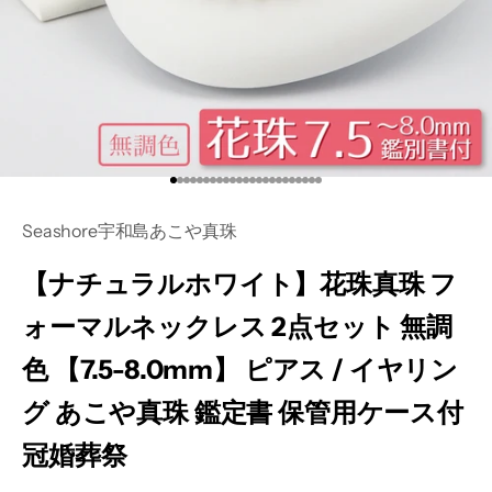
I18n Error: Missing interpolation val
I18n Error: Missing interpolation va
I18n Error: Missing interpolation va
I18n Error: Missing interpolation v
I18n Error: Missing interpolation 
I18n Error: Missing interpolation
I18n Error: Missing interpolation
I18n Error: Missing interpolatio
I18n Error: Missing interpolati
I18n Error: Missing interpolat
I18n Error: Missing interpolat
I18n Error: Missing interpola
I18n Error: Missing interpol
I18n Error: Missing interpo
I18n Error: Missing interp
I18n Error: Missing interp
I18n Error: Missing inter
I18n Error: Missing inte
I18n Error: Missing int
I18n Error: Missing int
I18n Error: Missing in
I18n Error: Missing i
I18n Error: Missing 
Seashore宇和島あこや真珠
【ナチュラルホワイト】花珠真珠 フ
ォーマルネックレス 2点セット 無調
色 【7.5-8.0mm】 ピアス / イヤリン
グ あこや真珠 鑑定書 保管用ケース付
冠婚葬祭