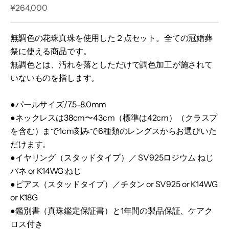
セール価格
¥264,000
無調色の花珠真珠を使用した２点セット。全ての冠婚葬
祭に使える商品です。
無調色とは、汚れを落としただけで調色加工が施されて
いないものを指します。
●パールサイズ/7.5-8.0mm
●ネックレスは38cm〜43cm（標準は42cm）（クラスプ
を含む）まで1cm刻みで6種類のレングスからお選びいた
だけます。
●イヤリング（スタッドタイプ）／ SV925ロジウム ねじ
バネ or K14WG ねじ
●ピアス（スタッドタイプ）／チタン or SV925 or K14WG
or K18G
●鑑別書（真珠鑑定保証書）と1年間の製品保証、ケアク
ロス付き