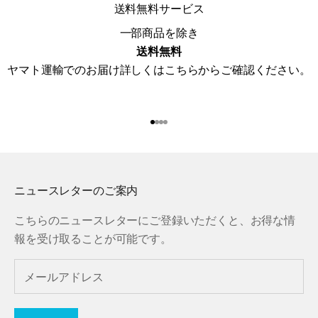
送料無料サービス
一部商品を除き
送料無料
ヤマト運輸でのお届け詳しくは
こちら
からご確認ください。
I18n Error: Missing interpolat
I18n Error: Missing interpola
I18n Error: Missing interpol
I18n Error: Missing interpol
ニュースレターのご案内
こちらのニュースレターにご登録いただくと、お得な情
報を受け取ることが可能です。