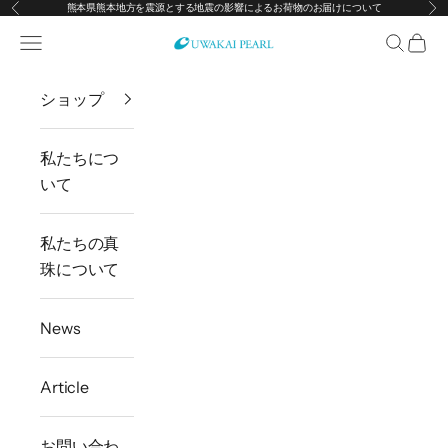
熊本県熊本地方を震源とする地震の影響によるお荷物のお届けについて
前へ
次
コンテンツへスキップ
メニューを開く
検索を開
カー
宇和海真珠
ショップ
私たちにつ
いて
私たちの真
珠について
News
Article
お問い合わ