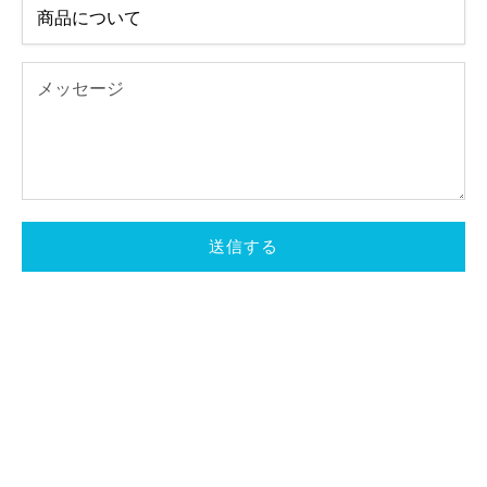
送信する
Made with love in Ehime
宇和海から、愛と輝を込めて