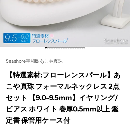
I18n Error: Missing interpolation val
I18n Error: Missing interpolation va
I18n Error: Missing interpolation va
I18n Error: Missing interpolation v
I18n Error: Missing interpolation 
I18n Error: Missing interpolation
I18n Error: Missing interpolation
I18n Error: Missing interpolatio
I18n Error: Missing interpolati
I18n Error: Missing interpolat
I18n Error: Missing interpolat
I18n Error: Missing interpola
I18n Error: Missing interpol
I18n Error: Missing interpo
I18n Error: Missing interp
I18n Error: Missing interp
I18n Error: Missing inter
I18n Error: Missing inte
I18n Error: Missing int
I18n Error: Missing int
I18n Error: Missing in
I18n Error: Missing i
I18n Error: Missing 
Seashore宇和島あこや真珠
【特選素材:フローレンスパール】あ
こや真珠 フォーマルネックレス 2点
セット 【9.0-9.5mm】イヤリング/
ピアス ホワイト 巻厚0.5mm以上 鑑
定書 保管用ケース付