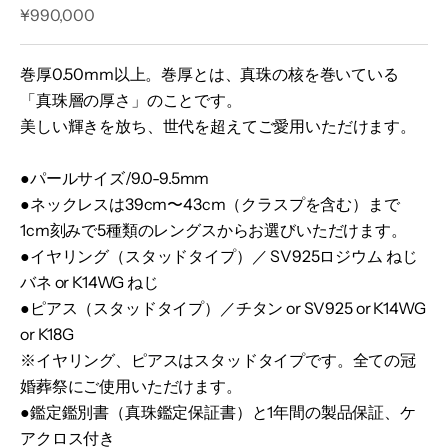
セール価格
¥990,000
巻厚0.50mm以上。巻厚とは、真珠の核を巻いている
「真珠層の厚さ」のことです。
美しい輝きを放ち、世代を超えてご愛用いただけます。
●パールサイズ/9.0-9.5mm
●ネックレスは39cm〜43cm（クラスプを含む）まで
1cm刻みで5種類のレングスからお選びいただけます。
●イヤリング（スタッドタイプ）／ SV925ロジウム ねじ
バネ or K14WG ねじ
●ピアス（スタッドタイプ）／チタン or SV925 or K14WG
or K18G
※イヤリング、ピアスはスタッドタイプです。全ての冠
婚葬祭にご使用いただけます。
●鑑定鑑別書（真珠鑑定保証書）と1年間の製品保証、ケ
アクロス付き