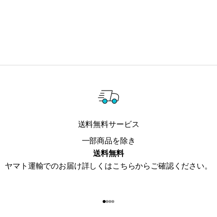
送料無料サービス
一部商品を除き
送料無料
ヤマト運輸でのお届け詳しくは
こちら
からご確認ください。
I18n Error: Missing interpolat
I18n Error: Missing interpola
I18n Error: Missing interpol
I18n Error: Missing interpol